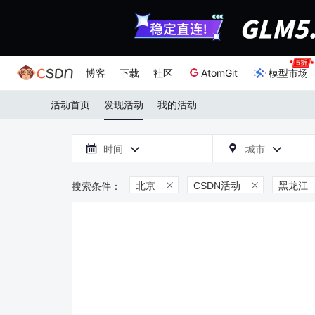
博客
下载
社区
AtomGit
模型市场
活动首页
发现活动
我的活动

时间
城市



北京
CSDN活动
黑龙江

