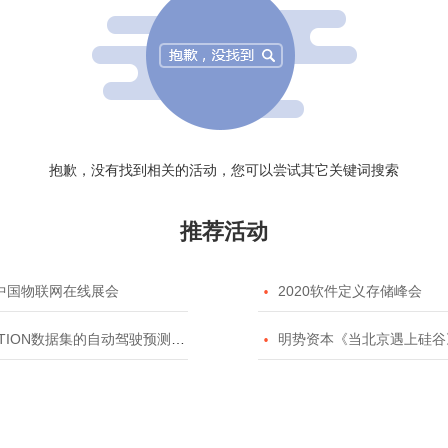
抱歉，没有找到相关的活动，您可以尝试其它关键词搜索
推荐活动
20中国物联网在线展会

2020软件定义存储峰会
TION数据集的自动驾驶预测模型挑战赛

明势资本《当北京遇上硅谷》系列之2