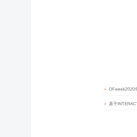

OFweek20

基于INTERAC