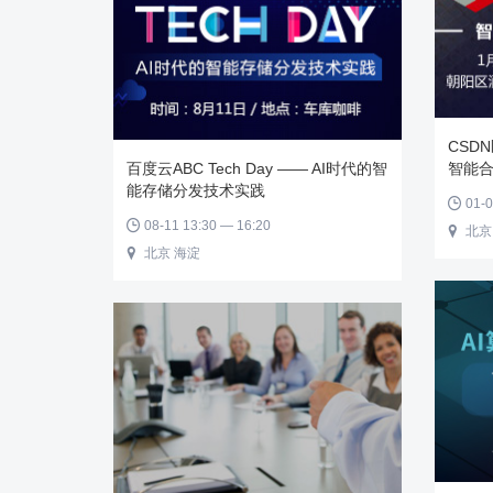
CSD
百度云ABC Tech Day —— AI时代的智
智能
能存储分发技术实践
01-0

08-11 13:30 — 16:20

北京

北京 海淀
