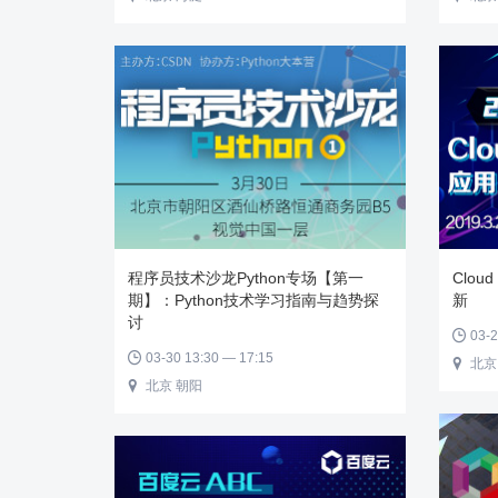
程序员技术沙龙Python专场【第一
Clou
期】：Python技术学习指南与趋势探
新
讨
03-2

03-30 13:30 — 17:15

北京

北京 朝阳
