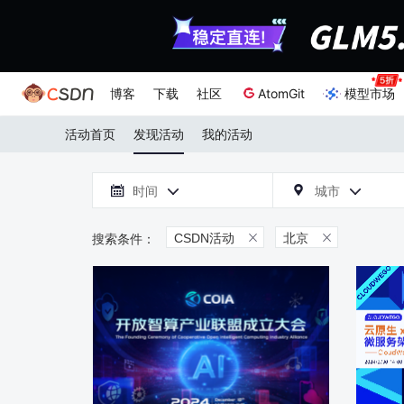
博客
下载
社区
AtomGit
模型市场
活动首页
发现活动
我的活动

时间
城市



CSDN活动
北京

