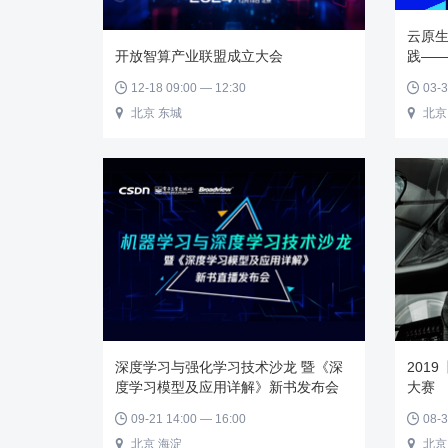
云原生
开放智算产业联盟成立大会
践——
12-18 09:00 — 12:30
03-3


北京 东城
北京


深度学习与强化学习技术沙龙 暨《深
201
度学习模型及应用详解》新书发布会
大赛
09-21 14:00 — 16:00
08-3


北京 海淀
北京

