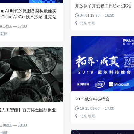
开放原子开发者工作坊-北京站
✖️ AI 时代的微服务架构最佳实
04-01 13:30 — 16:30

 CloudWeGo 技术沙龙·北京站
北京 朝阳

0 14:00 — 17:00
 朝阳
2019戴尔科技峰会
10-25 09:00 — 17:00

9【人工智能】百万奖金国际创业
北京 朝阳

1 09:00 — 18:00
 海淀