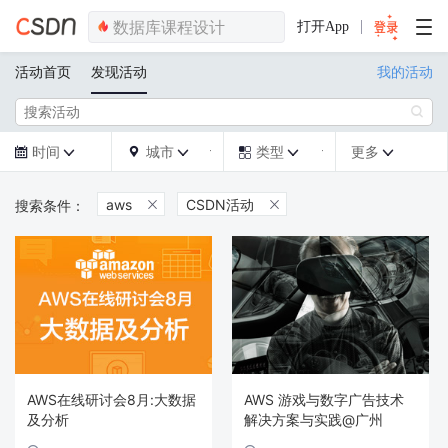
打开App
活动首页
发现活动
我的活动

时间
城市
类型
更多







aws
CSDN活动


AWS在线研讨会8月:大数据
AWS 游戏与数字广告技术
及分析
解决方案与实践@广州