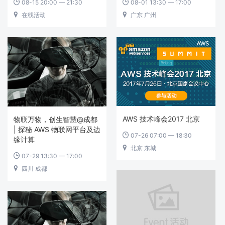
08-15 20:00 — 21:30
08-01 13:30 — 17:00


在线活动
广东 广州


AWS 技术峰会2017 北京
物联万物，创生智慧@成都
| 探秘 AWS 物联网平台及边
07-26 07:00 — 18:30

缘计算
北京 东城

07-29 13:30 — 17:00

四川 成都
