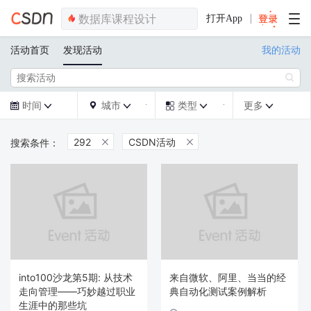
打开App
活动首页
发现活动
我的活动

时间
城市
类型
更多







292
CSDN活动


into100沙龙第5期: 从技术
来自微软、阿里、当当的经
走向管理——巧妙越过职业
典自动化测试案例解析
生涯中的那些坑