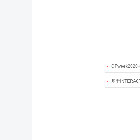

OFweek20

基于INTERAC