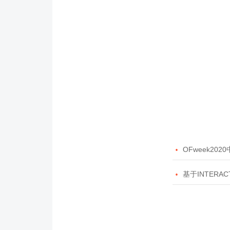

OFweek20

基于INTERAC