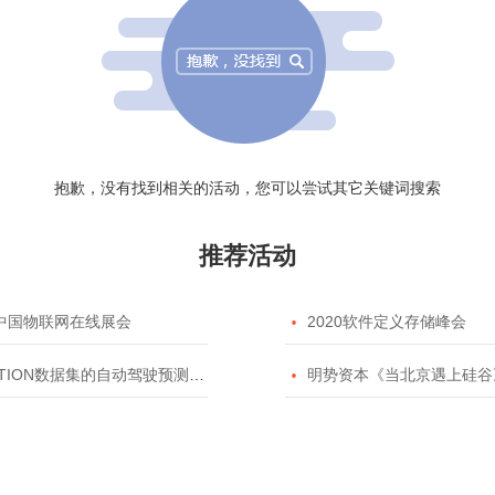
抱歉，没有找到相关的活动，您可以尝试其它关键词搜索
推荐活动
20中国物联网在线展会

2020软件定义存储峰会
TION数据集的自动驾驶预测模型挑战赛

明势资本《当北京遇上硅谷》系列之2