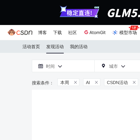
博客
下载
社区
AtomGit
模型市场
活动首页
发现活动
我的活动

时间
城市



本周
AI
CSDN活动


