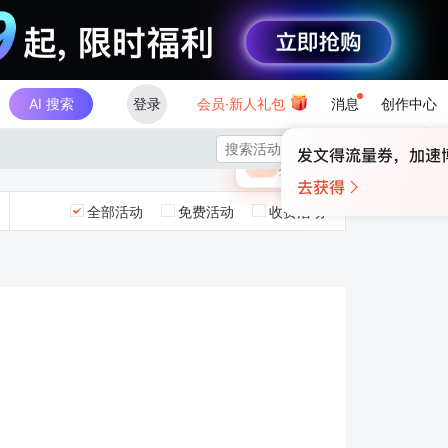
AI 搜索
登录
会员·新人礼包
消息
创作中心
×

未登录
🎁
￥30
登录领取最高
算力币
全部活动
免费活动
收费活动