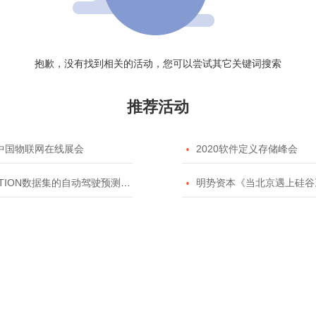
抱歉，没有找到相关的活动，您可以尝试其它关键词搜索
推荐活动
20中国物联网在线展会

2020软件定义存储峰会
TION数据集的自动驾驶预测模型挑战赛

明势资本《当北京遇上硅谷》系列之2