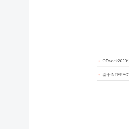

OFweek20

基于INTERAC