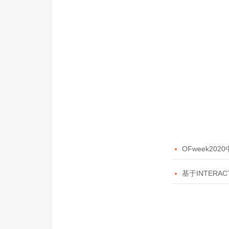

OFweek20

基于INTERAC