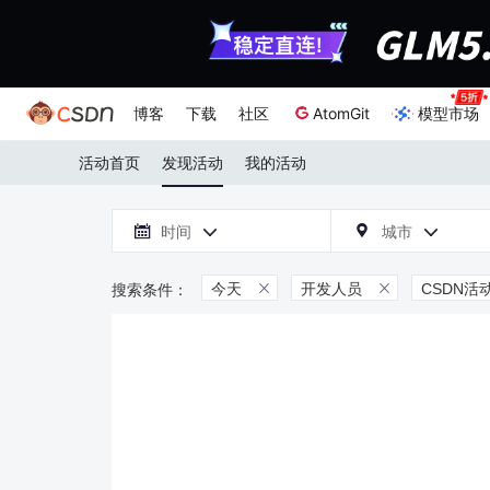
博客
下载
社区
AtomGit
模型市场
活动首页
发现活动
我的活动

时间
城市



今天
开发人员
CSDN活

