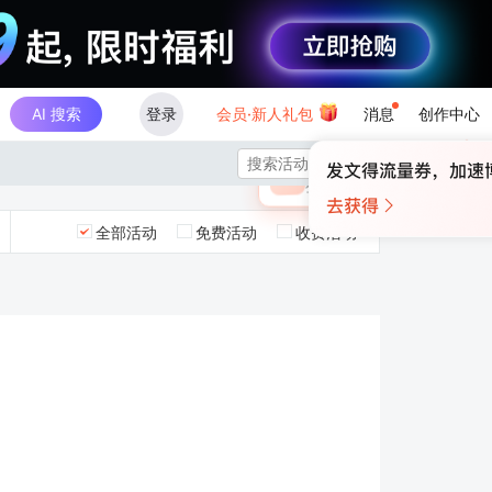
AI 搜索
登录
会员·新人礼包
消息
创作中心
×

未登录
🎁
￥30
登录领取最高
算力币
全部活动
免费活动
收费活动