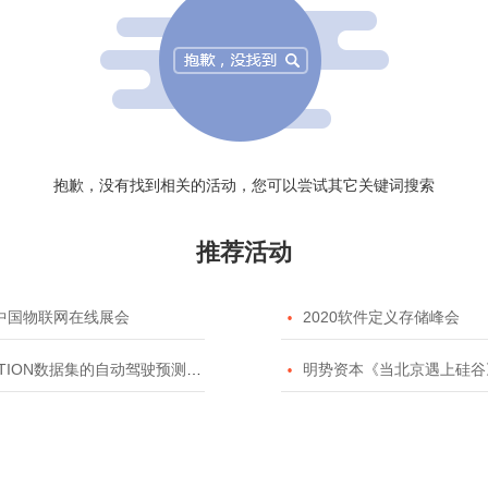
抱歉，没有找到相关的活动，您可以尝试其它关键词搜索
推荐活动
20中国物联网在线展会

2020软件定义存储峰会
TION数据集的自动驾驶预测模型挑战赛

明势资本《当北京遇上硅谷》系列之2