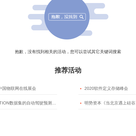
抱歉，没有找到相关的活动，您可以尝试其它关键词搜索
推荐活动
20中国物联网在线展会

2020软件定义存储峰会
TION数据集的自动驾驶预测模型挑战赛

明势资本《当北京遇上硅谷》系列之2