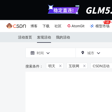
博客
下载
社区
AtomGit
模型市场
活动首页
发现活动
我的活动

时间
城市



明天
互联网
CSDN活动

