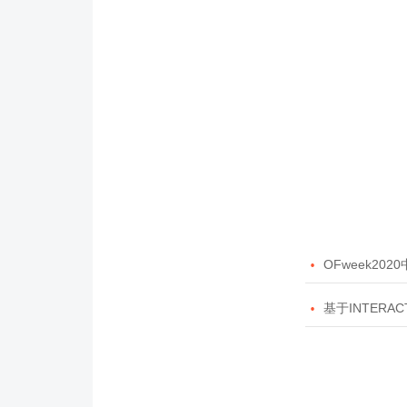

OFweek20

基于INTERAC