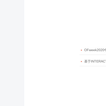

OFweek20

基于INTERAC