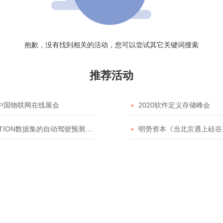
抱歉，没有找到相关的活动，您可以尝试其它关键词搜索
推荐活动
20中国物联网在线展会

2020软件定义存储峰会
TION数据集的自动驾驶预测模型挑战赛

明势资本《当北京遇上硅谷》系列之2