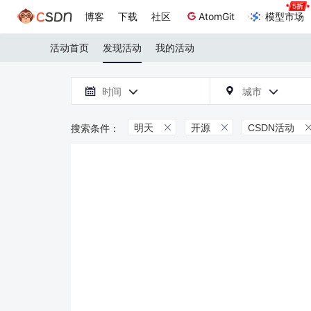
博客
下载
社区
AtomGit
模型市场
活动首页
发现活动
我的活动

时间
城市



明天
开源
CSDN活动

