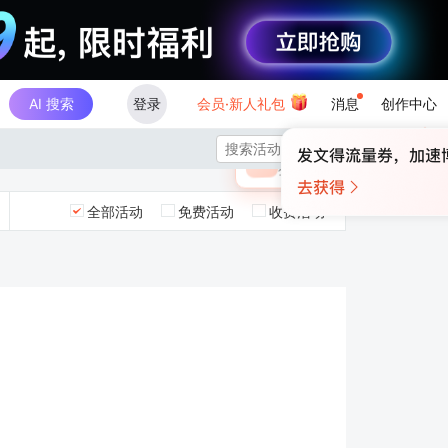
AI 搜索
登录
会员·新人礼包
消息
创作中心
×

未登录
🎁
￥30
登录领取最高
算力币
全部活动
免费活动
收费活动