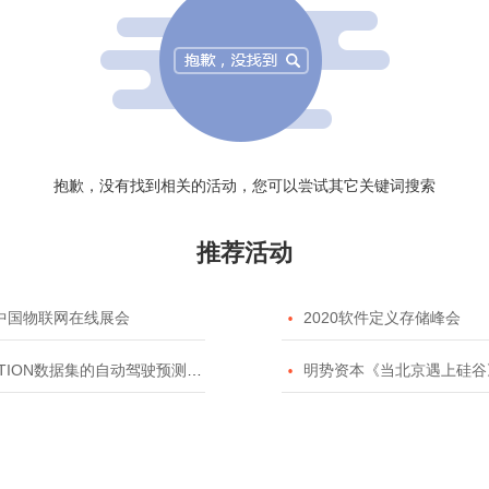
抱歉，没有找到相关的活动，您可以尝试其它关键词搜索
推荐活动
20中国物联网在线展会

2020软件定义存储峰会
TION数据集的自动驾驶预测模型挑战赛

明势资本《当北京遇上硅谷》系列之2