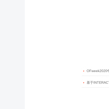

OFweek20

基于INTERAC