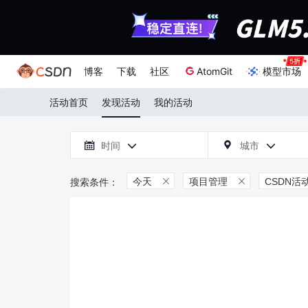
博客
下载
社区
AtomGit
模型市场
活动首页
发现活动
我的活动

时间
城市



今天
项目管理
CSDN活

