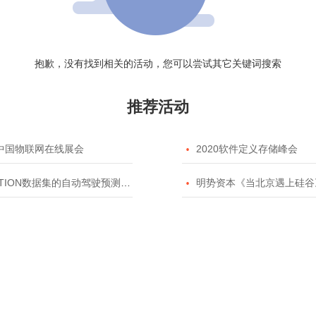
抱歉，没有找到相关的活动，您可以尝试其它关键词搜索
推荐活动
20中国物联网在线展会

2020软件定义存储峰会
TION数据集的自动驾驶预测模型挑战赛

明势资本《当北京遇上硅谷》系列之2