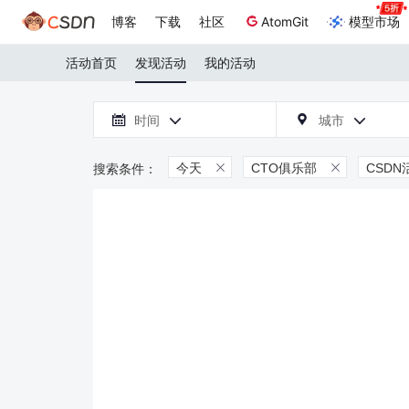
博客
下载
社区
AtomGit
模型市场
活动首页
发现活动
我的活动

时间
城市



今天
CTO俱乐部
CSDN

