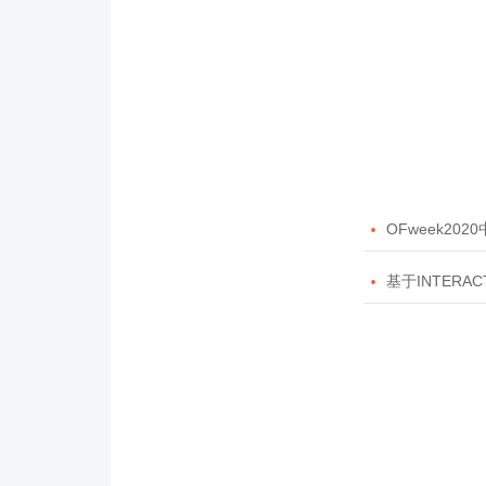

OFweek20

基于INTERAC