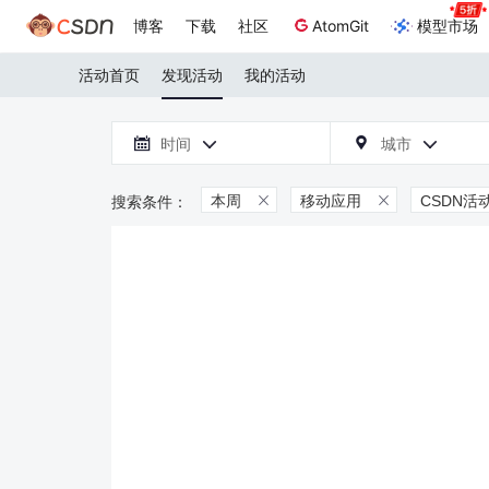
博客
下载
社区
AtomGit
模型市场
活动首页
发现活动
我的活动

时间
城市



本周
移动应用
CSDN活

