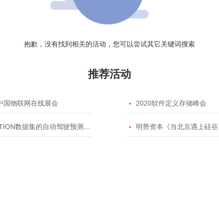
抱歉，没有找到相关的活动，您可以尝试其它关键词搜索
推荐活动
20中国物联网在线展会

2020软件定义存储峰会
TION数据集的自动驾驶预测模型挑战赛

明势资本《当北京遇上硅谷》系列之2