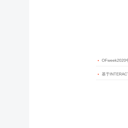

OFweek20

基于INTERAC