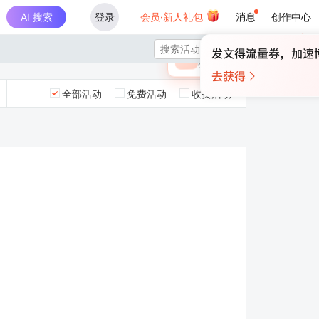
AI 搜索
登录
会员·新人礼包
消息
创作中心
×

未登录
🎁
￥30
登录领取最高
算力币
全部活动
免费活动
收费活动