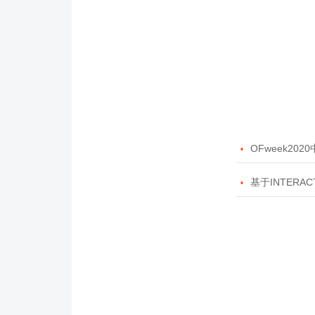

OFweek20

基于INTERAC