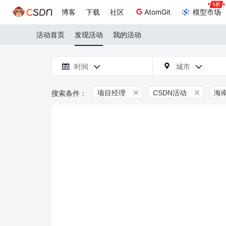
博客
下载
社区
AtomGit
模型市场
活动首页
发现活动
我的活动

时间
城市



项目经理
CSDN活动
海

