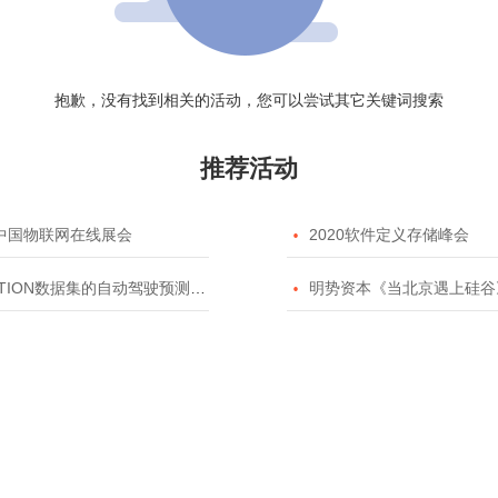
抱歉，没有找到相关的活动，您可以尝试其它关键词搜索
推荐活动
20中国物联网在线展会

2020软件定义存储峰会
TION数据集的自动驾驶预测模型挑战赛

明势资本《当北京遇上硅谷》系列之2