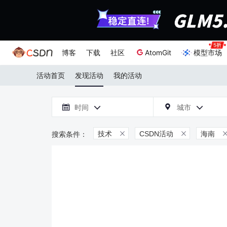
博客
下载
社区
AtomGit
模型市场
活动首页
发现活动
我的活动

时间
城市



技术
CSDN活动
海南

