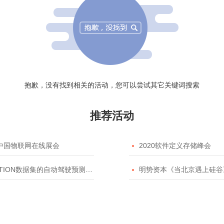
抱歉，没有找到相关的活动，您可以尝试其它关键词搜索
推荐活动
20中国物联网在线展会

2020软件定义存储峰会
TION数据集的自动驾驶预测模型挑战赛

明势资本《当北京遇上硅谷》系列之2