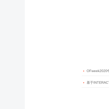

OFweek20

基于INTERAC