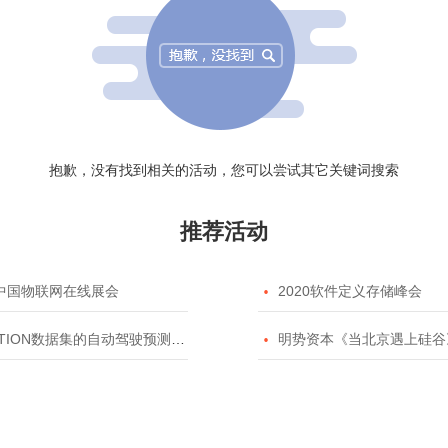
抱歉，没有找到相关的活动，您可以尝试其它关键词搜索
推荐活动
20中国物联网在线展会

2020软件定义存储峰会
TION数据集的自动驾驶预测模型挑战赛

明势资本《当北京遇上硅谷》系列之2