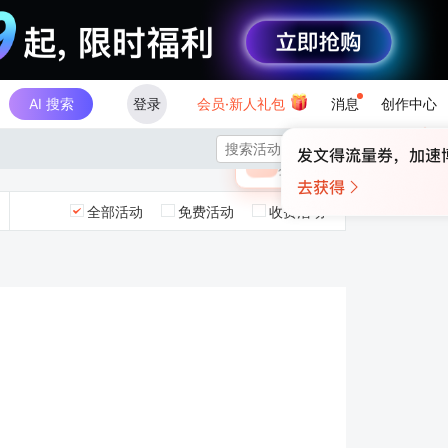
AI 搜索
登录
会员·新人礼包
消息
创作中心
×

未登录
🎁
￥30
登录领取最高
算力币
全部活动
免费活动
收费活动