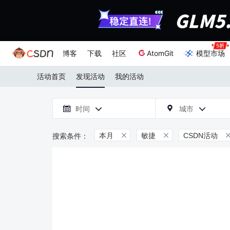
博客
下载
社区
AtomGit
模型市场
活动首页
发现活动
我的活动

时间
城市



本月
敏捷
CSDN活动

