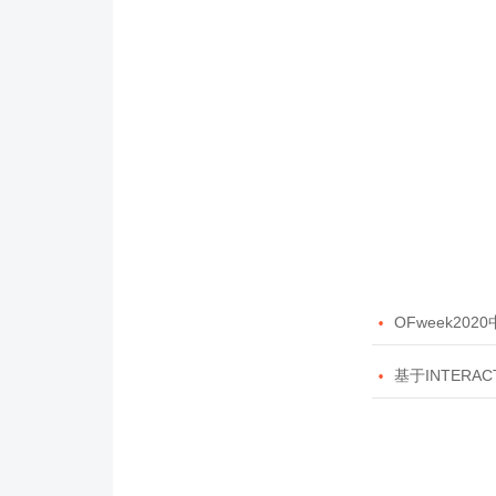

OFweek20

基于INTERAC