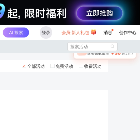
AI 搜索
登录
会员·新人礼包
消息
创作中心
×

未登录
🎁
￥30
登录领取最高
算力币
全部活动
免费活动
收费活动