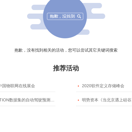
抱歉，没有找到相关的活动，您可以尝试其它关键词搜索
推荐活动
20中国物联网在线展会

2020软件定义存储峰会
TION数据集的自动驾驶预测模型挑战赛

明势资本《当北京遇上硅谷》系列之2