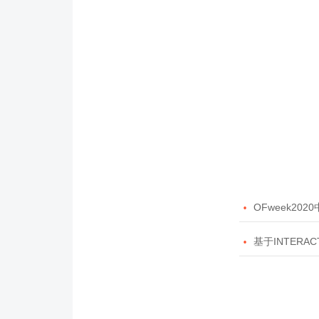

OFweek20

基于INTERAC