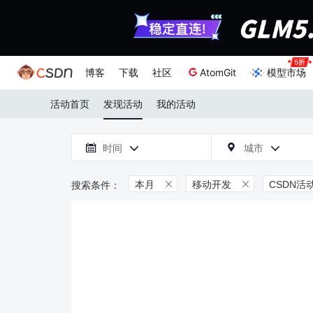
博客
下载
社区
AtomGit
模型市场
活动首页
发现活动
我的活动

时间
城市



本月
移动开发
CSDN活

