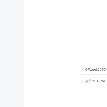

OFweek20

基于INTERAC