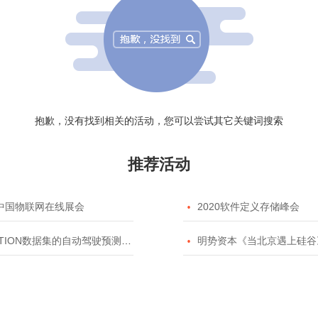
抱歉，没有找到相关的活动，您可以尝试其它关键词搜索
推荐活动
20中国物联网在线展会

2020软件定义存储峰会
TION数据集的自动驾驶预测模型挑战赛

明势资本《当北京遇上硅谷》系列之2