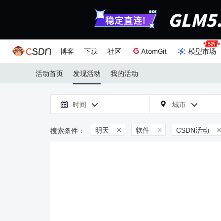
博客
下载
社区
AtomGit
模型市场
活动首页
发现活动
我的活动

时间
城市



明天
软件
CSDN活动

