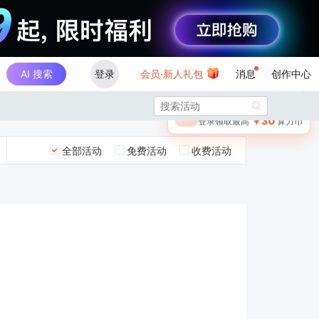
AI 搜索
登录
会员·新人礼包
消息
创作中心
×

未登录
🎁
￥30
登录领取最高
算力币
全部活动
免费活动
收费活动