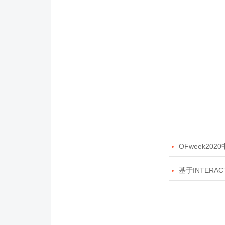

OFweek20

基于INTERAC