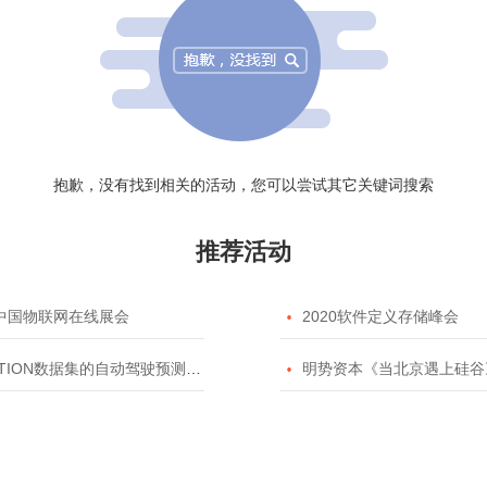
抱歉，没有找到相关的活动，您可以尝试其它关键词搜索
推荐活动
20中国物联网在线展会

2020软件定义存储峰会
TION数据集的自动驾驶预测模型挑战赛

明势资本《当北京遇上硅谷》系列之2