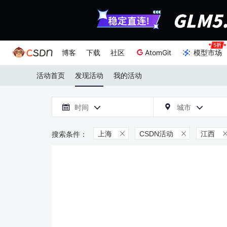
博客
下载
社区
AtomGit
模型市场
活动首页
发现活动
我的活动

时间
城市



上海
CSDN活动
江西

