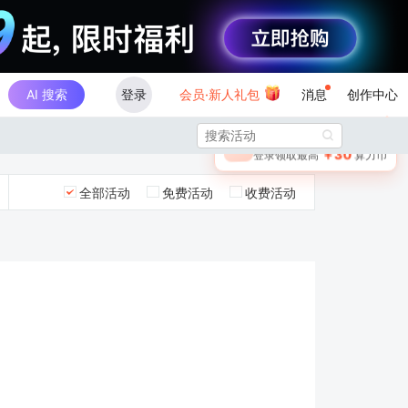
AI 搜索
登录
会员·新人礼包
消息
创作中心
×

未登录
🎁
￥30
登录领取最高
算力币
全部活动
免费活动
收费活动