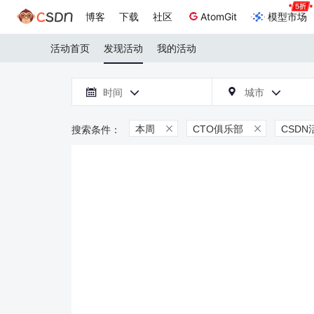
博客
下载
社区
AtomGit
模型市场
活动首页
发现活动
我的活动

时间
城市



本周
CTO俱乐部
CSDN

