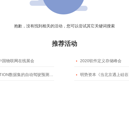
抱歉，没有找到相关的活动，您可以尝试其它关键词搜索
推荐活动
20中国物联网在线展会

2020软件定义存储峰会
TION数据集的自动驾驶预测模型挑战赛

明势资本《当北京遇上硅谷》系列之2