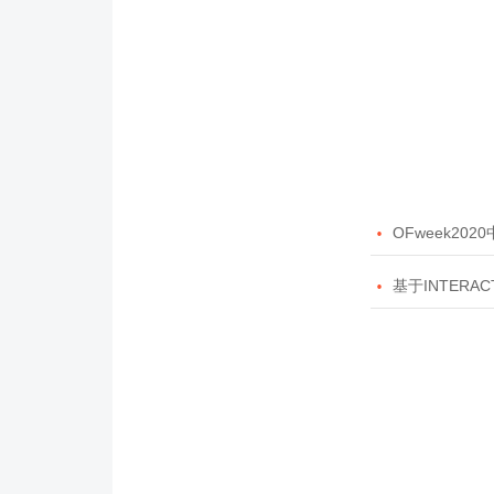

OFweek20

基于INTERAC