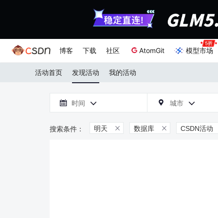
博客
下载
社区
AtomGit
模型市场
活动首页
发现活动
我的活动

时间
城市



明天
数据库
CSDN活动

