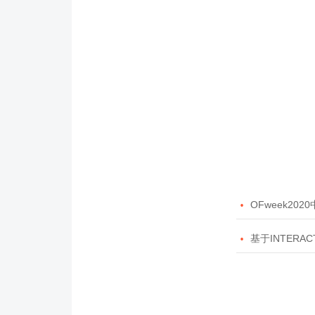

OFweek20

基于INTERAC