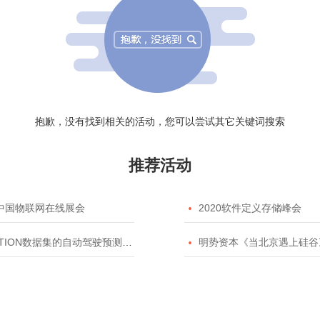
抱歉，没有找到相关的活动，您可以尝试其它关键词搜索
推荐活动
20中国物联网在线展会

2020软件定义存储峰会
TION数据集的自动驾驶预测模型挑战赛

明势资本《当北京遇上硅谷》系列之2