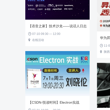
【语音之家】技术沙龙——说话人日志
07-10 09:30 — 12:00

华为
在线活动

11-0

陕西

【CSDN-悦读时间】Electron实战