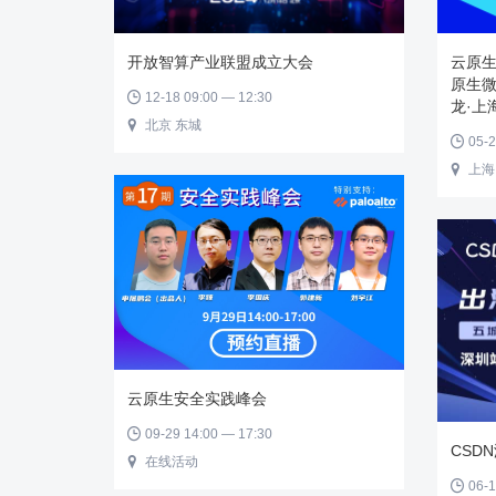
开放智算产业联盟成立大会
云原生
原生微
12-18 09:00 — 12:30

龙·上
北京 东城

05-2

上海

云原生安全实践峰会
09-29 14:00 — 17:30

CSD
在线活动

06-1
