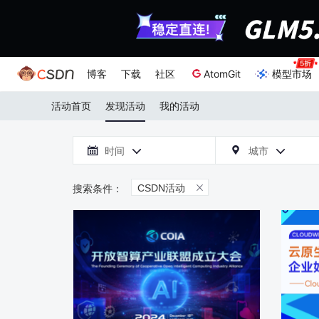
博客
下载
社区
AtomGit
模型市场
活动首页
发现活动
我的活动

时间
城市



CSDN活动
