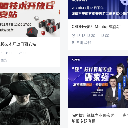
CSDN云原生Meetup成都站
12-18 13:30 — 18:00

四川 成都

昇腾技术开放日西安站
7 13:00 — 17:00
 西安
“硬”核计算机专业哪家强——高
填报专题直播