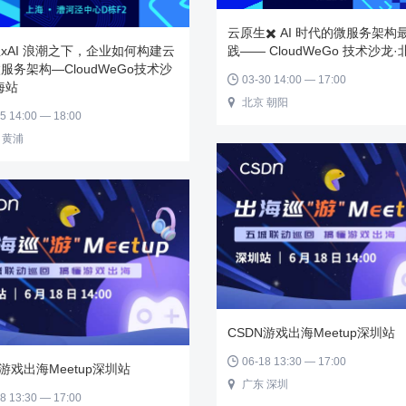
云原生✖️ AI 时代的微服务架构
xAI 浪潮之下，企业如何构建云
践—— CloudWeGo 技术沙龙
服务架构—CloudWeGo技术沙
03-30 14:00 — 17:00

海站
北京 朝阳

5 14:00 — 18:00
 黄浦
CSDN游戏出海Meetup深圳站
06-18 13:30 — 17:00

N游戏出海Meetup深圳站
广东 深圳

8 13:30 — 17:00