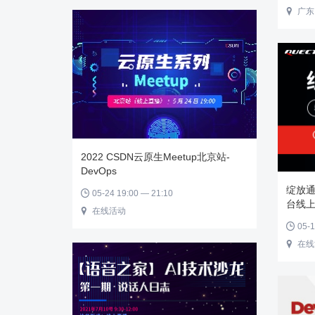
广东

2022 CSDN云原生Meetup北京站-
DevOps
绽放通
05-24 19:00 — 21:10

台线
在线活动

05-1

在线
