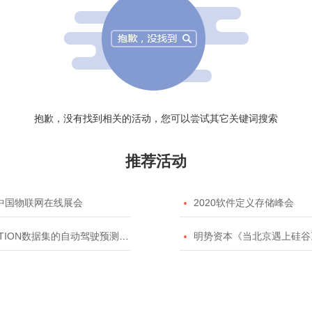
抱歉，没有找到相关的活动，您可以尝试其它关键词搜索
推荐活动
20中国物联网在线展会

2020软件定义存储峰会
TION数据集的自动驾驶预测模型挑战赛

明势资本《当北京遇上硅谷》系列之2