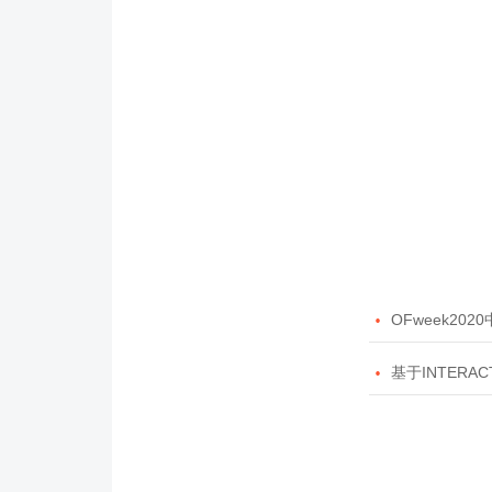

OFweek20

基于INTERAC