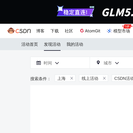
博客
下载
社区
AtomGit
模型市场
活动首页
发现活动
我的活动

时间
城市



上海
线上活动
CSDN活

