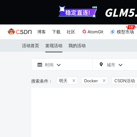
博客
下载
社区
AtomGit
模型市场
活动首页
发现活动
我的活动

时间
城市



明天
Docker
CSDN活动

