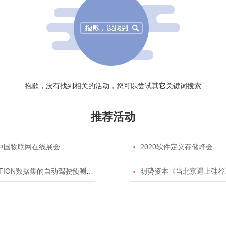
抱歉，没有找到相关的活动，您可以尝试其它关键词搜索
推荐活动
20中国物联网在线展会

2020软件定义存储峰会
TION数据集的自动驾驶预测模型挑战赛

明势资本《当北京遇上硅谷》系列之2