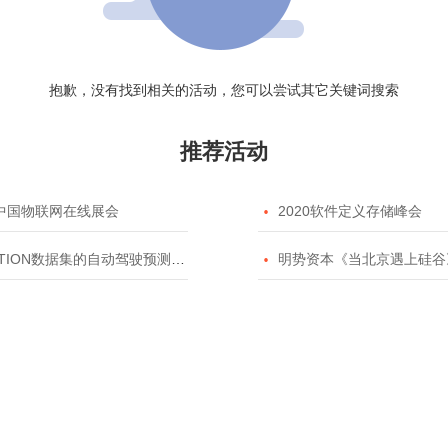
抱歉，没有找到相关的活动，您可以尝试其它关键词搜索
推荐活动
20中国物联网在线展会

2020软件定义存储峰会
TION数据集的自动驾驶预测模型挑战赛

明势资本《当北京遇上硅谷》系列之2