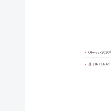

OFweek20

基于INTERAC