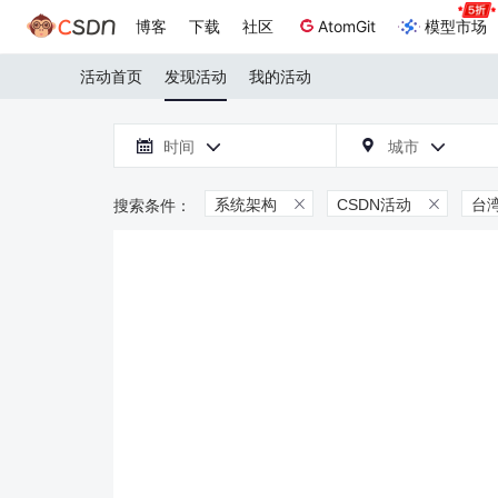
博客
下载
社区
AtomGit
模型市场
活动首页
发现活动
我的活动

时间
城市



系统架构
CSDN活动
台

