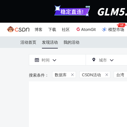
博客
下载
社区
AtomGit
模型市场
活动首页
发现活动
我的活动

时间
城市



数据库
CSDN活动
台湾

