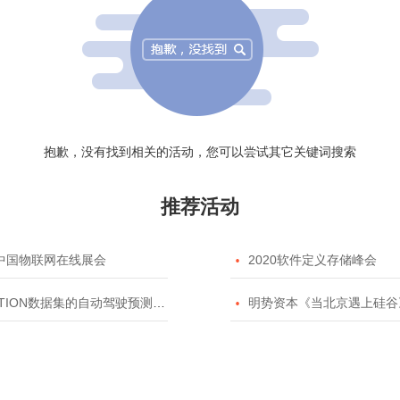
抱歉，没有找到相关的活动，您可以尝试其它关键词搜索
推荐活动
20中国物联网在线展会

2020软件定义存储峰会
TION数据集的自动驾驶预测模型挑战赛

明势资本《当北京遇上硅谷》系列之2