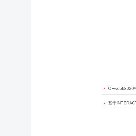

OFweek20

基于INTERAC