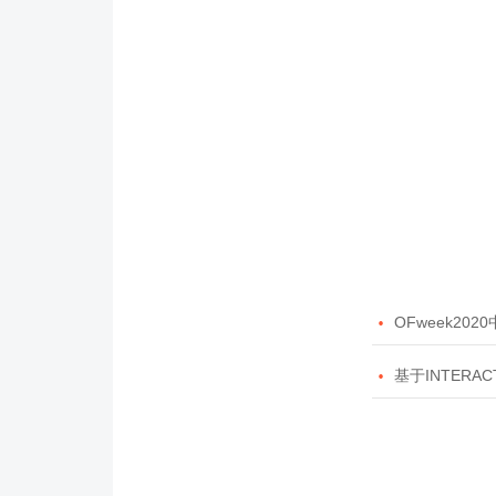

OFweek20

基于INTERAC