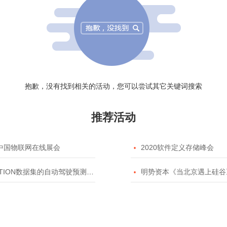
抱歉，没有找到相关的活动，您可以尝试其它关键词搜索
推荐活动
20中国物联网在线展会

2020软件定义存储峰会
TION数据集的自动驾驶预测模型挑战赛

明势资本《当北京遇上硅谷》系列之2