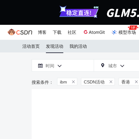
博客
下载
社区
AtomGit
模型市场
活动首页
发现活动
我的活动

时间
城市



ibm
CSDN活动
香港


