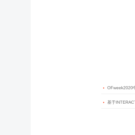

OFweek20

基于INTERAC