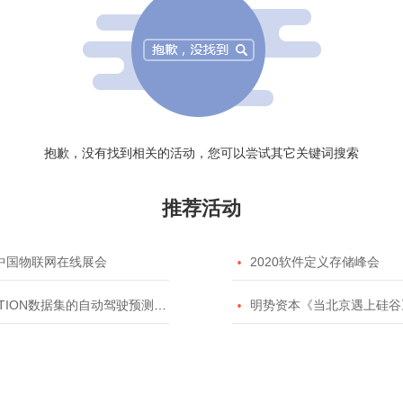
抱歉，没有找到相关的活动，您可以尝试其它关键词搜索
推荐活动
20中国物联网在线展会

2020软件定义存储峰会
TION数据集的自动驾驶预测模型挑战赛

明势资本《当北京遇上硅谷》系列之2