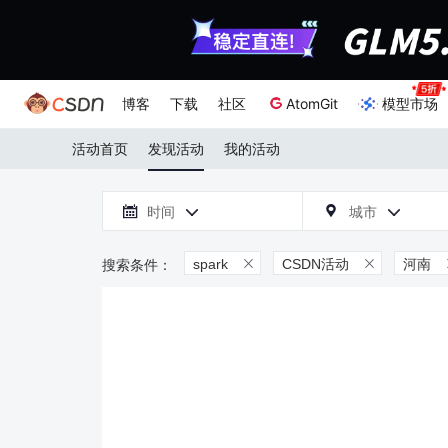
博客
下载
社区
AtomGit
模型市场
活动首页
发现活动
我的活动

时间
城市



spark
CSDN活动
河南

